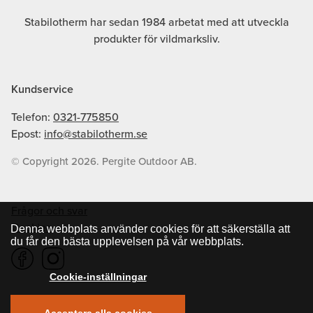
Stabilotherm har sedan 1984 arbetat med att utveckla
produkter för vildmarksliv.
Kundservice
Telefon:
0321-775850
Epost:
info@stabilotherm.se
© Copyright 2026. Pergite Outdoor AB.
Frågor och svar
Cookies
Denna webbplats använder cookies för att säkerställa att
du får den bästa upplevelsen på vår webbplats.
Cookie-inställningar