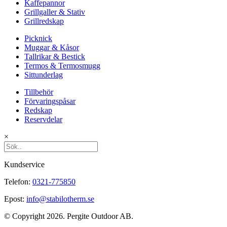
Kaffepannor
Grillgaller & Stativ
Grillredskap
Picknick
Muggar & Kåsor
Tallrikar & Bestick
Termos & Termosmugg
Sittunderlag
Tillbehör
Förvaringspåsar
Redskap
Reservdelar
×
Kundservice
Telefon:
0321-775850
Epost:
info@stabilotherm.se
© Copyright 2026. Pergite Outdoor AB.