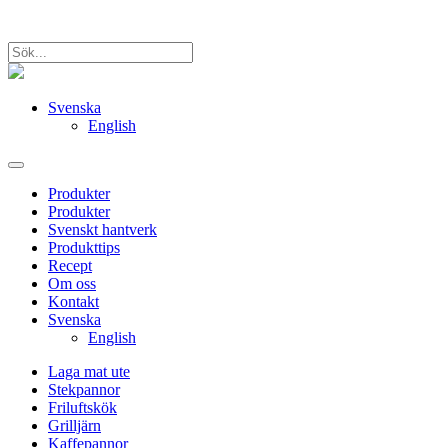
Svenska
English
Produkter
Produkter
Svenskt hantverk
Produkttips
Recept
Om oss
Kontakt
Svenska
English
Laga mat ute
Stekpannor
Friluftskök
Grilljärn
Kaffepannor