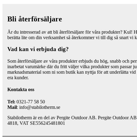
Bli återförsäljare
Är du intresserad av att bli återförsäljare för våra produkter? Kul! H
berätta lite om din verksamhet så återkommer vi till dig så snart vi 
Vad kan vi erbjuda dig?
Som återförsäljare av våra produkter erbjuds du hög, snabb och pers
inarbetat varumärke där du fritt väljer vilka produkter som passar jus
marknadsmaterial som ni som butik kan nyttja för att underlätta vid f
era kunder.
Kontakta oss
Tel:
0321-77 58 50
Mail
: info@stabilotherm.se
Stabilotherm är en del av Pergite Outdoor AB. Pergite Outdoor A
4818, VAT SE556245481801