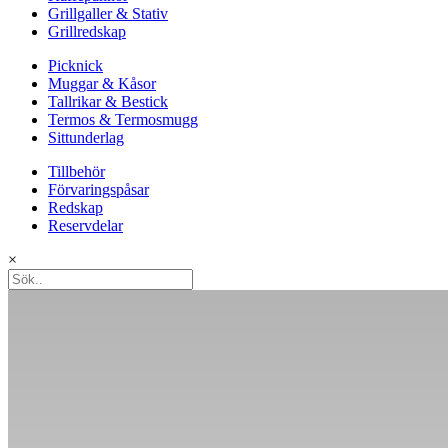
Grillgaller & Stativ
Grillredskap
Picknick
Muggar & Kåsor
Tallrikar & Bestick
Termos & Termosmugg
Sittunderlag
Tillbehör
Förvaringspåsar
Redskap
Reservdelar
×