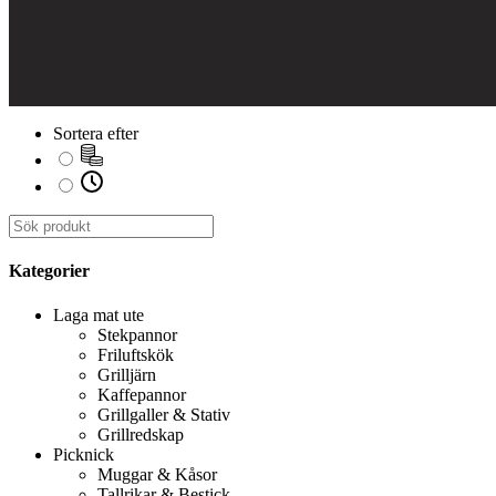
Sortera efter
Kategorier
Laga mat ute
Stekpannor
Friluftskök
Grilljärn
Kaffepannor
Grillgaller & Stativ
Grillredskap
Picknick
Muggar & Kåsor
Tallrikar & Bestick