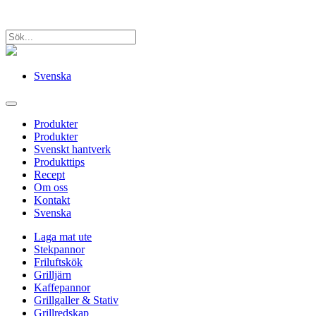
Svenska
Produkter
Produkter
Svenskt hantverk
Produkttips
Recept
Om oss
Kontakt
Svenska
Laga mat ute
Stekpannor
Friluftskök
Grilljärn
Kaffepannor
Grillgaller & Stativ
Grillredskap