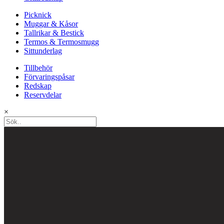
Picknick
Muggar & Kåsor
Tallrikar & Bestick
Termos & Termosmugg
Sittunderlag
Tillbehör
Förvaringspåsar
Redskap
Reservdelar
×