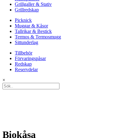
Grillgaller & Stativ
Grillredskap
Picknick
Muggar & Kåsor
Tallrikar & Bestick
Termos & Termosmugg
Sittunderlag
Tillbehör
Förvaringspåsar
Redskap
Reservdelar
×
Biokåsa