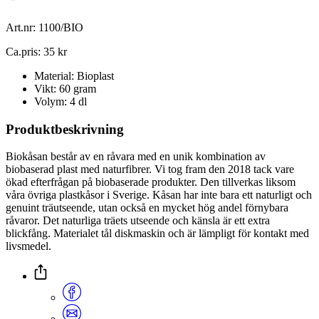
Art.nr: 1100/BIO
Ca.pris: 35 kr
Material: Bioplast
Vikt: 60 gram
Volym: 4 dl
Produktbeskrivning
Biokåsan består av en råvara med en unik kombination av
biobaserad plast med naturfibrer. Vi tog fram den 2018 tack vare
ökad efterfrågan på biobaserade produkter. Den tillverkas liksom
våra övriga plastkåsor i Sverige. Kåsan har inte bara ett naturligt och
genuint träutseende, utan också en mycket hög andel förnybara
råvaror. Det naturliga träets utseende och känsla är ett extra
blickfång. Materialet tål diskmaskin och är lämpligt för kontakt med
livsmedel.