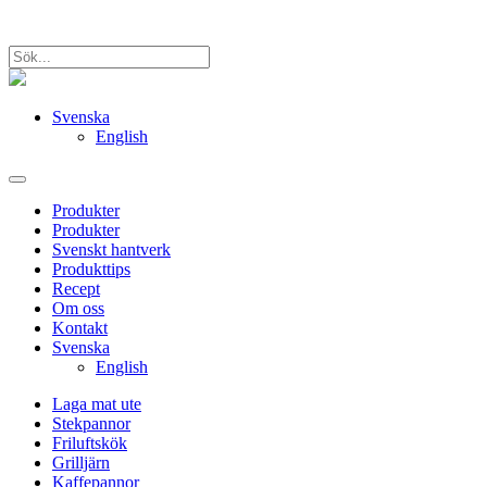
Svenska
English
Produkter
Produkter
Svenskt hantverk
Produkttips
Recept
Om oss
Kontakt
Svenska
English
Laga mat ute
Stekpannor
Friluftskök
Grilljärn
Kaffepannor