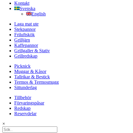
Kontakt
Svenska
English
Laga mat ute
Stekpannor
Friluftskök
Grilljärn
Kaffepannor
Grillgaller & Stativ
Grillredskap
Picknick
Muggar & Kåsor
Tallrikar & Bestick
Termos & Termosmugg
Sittunderlag
Tillbehör
Förvaringspåsar
Redskap
Reservdelar
×