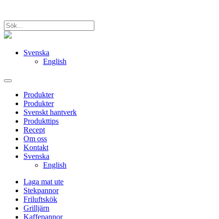
Svenska
English
Produkter
Produkter
Svenskt hantverk
Produkttips
Recept
Om oss
Kontakt
Svenska
English
Laga mat ute
Stekpannor
Friluftskök
Grilljärn
Kaffepannor