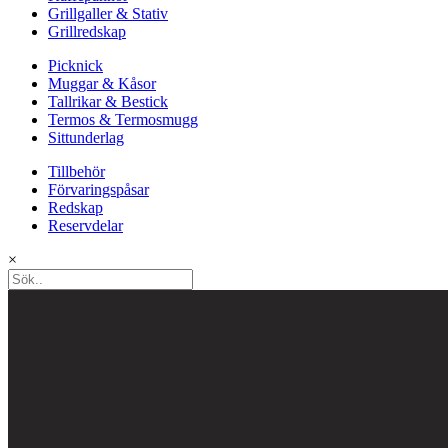
Grillgaller & Stativ
Grillredskap
Picknick
Muggar & Kåsor
Tallrikar & Bestick
Termos & Termosmugg
Sittunderlag
Tillbehör
Förvaringspåsar
Redskap
Reservdelar
×