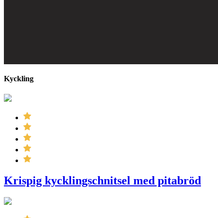
Kyckling
Krispig kycklingschnitsel med pitabröd