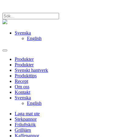
Svenska
English
Produkter
Produkter
Svenskt hantverk
Produkttips
Recept
Om oss
Kontakt
Svenska
English
Laga mat ute
Stekpannor
Friluftskök
Grilljärn
Kaffepannor