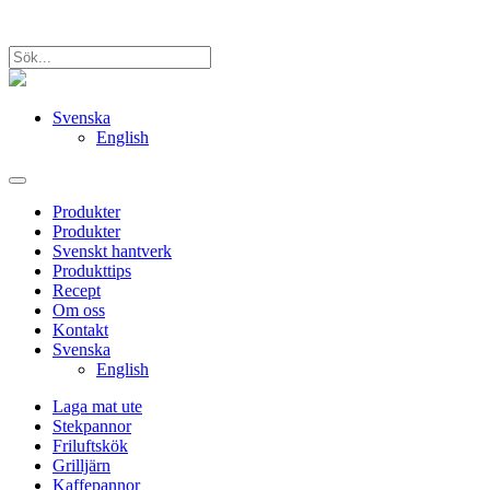
Svenska
English
Produkter
Produkter
Svenskt hantverk
Produkttips
Recept
Om oss
Kontakt
Svenska
English
Laga mat ute
Stekpannor
Friluftskök
Grilljärn
Kaffepannor