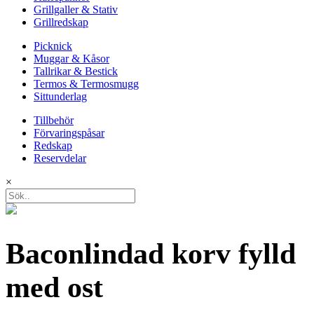
Grillgaller & Stativ
Grillredskap
Picknick
Muggar & Kåsor
Tallrikar & Bestick
Termos & Termosmugg
Sittunderlag
Tillbehör
Förvaringspåsar
Redskap
Reservdelar
×
Baconlindad korv fylld
med ost