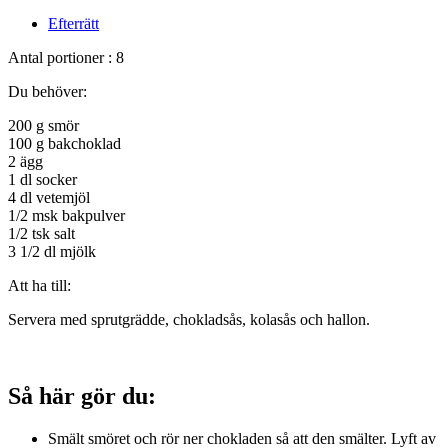
Efterrätt
Antal portioner : 8
Du behöver:
200 g smör
100 g bakchoklad
2 ägg
1 dl socker
4 dl vetemjöl
1/2 msk bakpulver
1/2 tsk salt
3 1/2 dl mjölk
Att ha till:
Servera med sprutgrädde, chokladsås, kolasås och hallon.
Så här gör du:
Smält smöret och rör ner chokladen så att den smälter. Lyft av