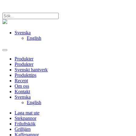
Svenska
English
Produkter
Produkter
Svenskt hantverk
Produkttips
Recept
Om oss
Kontakt
Svenska
English
Laga mat ute
Stekpannor
Friluftskök
Grilljärn
Kaffepannor