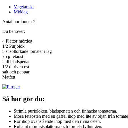
Vegetariskt
Middag
Antal portioner : 2
Du behöver:
4 Plattor mördeg
1/2 Purjolök
5 st soltorkade tomater i lag
75 g fetaost
2 dl bladspenat
1/2 dl riven ost
salt och peppar
Matfett
Så här gör du:
Strimla purjolöken, bladspenaten och finhacka tomaterna.
Mosa fetaosten med en gaffel ihop med lite av oljan från tomat
Rör ihop ovanstående ihop med den rivna osten.
Rulla ut mördegsplattorna och fördela fyllningen.