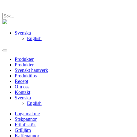
Svenska
English
Produkter
Produkter
Svenskt hantverk
Produkttips
Recept
Om oss
Kontakt
Svenska
English
Laga mat ute
Stekpannor
Friluftskök
Grilljärn
Kaffepannor